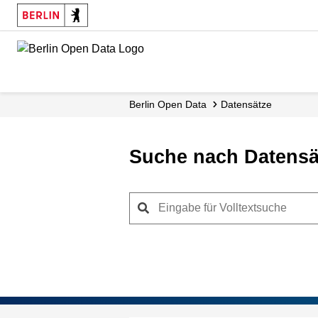
Skip
to
main
content
Berlin Open Data
Datensätze
Suche nach Datensä