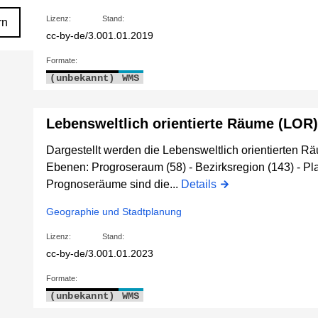
Lizenz:
Stand:
rn
cc-by-de/3.0
01.01.2019
Formate:
(unbekannt)
WMS
Lebensweltlich orientierte Räume (LOR)
Dargestellt werden die Lebensweltlich orientierten R
Ebenen: Progroseraum (58) - Bezirksregion (143) - P
Prognoseräume sind die...
Details
Geographie und Stadtplanung
Lizenz:
Stand:
cc-by-de/3.0
01.01.2023
Formate:
(unbekannt)
WMS