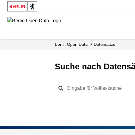
Skip
to
main
content
Berlin Open Data
Datensätze
Suche nach Datensä