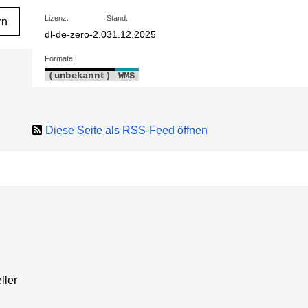
Lizenz:
Stand:
rn
dl-de-zero-2.0
31.12.2025
Formate:
(unbekannt)
WMS
Diese Seite als RSS-Feed öffnen
ller