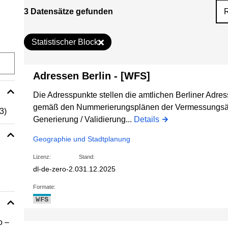
3 Datensätze gefunden
Statistischer Block
Adressen Berlin - [WFS]
Die Adresspunkte stellen die amtlichen Berliner Adre
gemäß den Nummerierungsplänen der Vermessungsämt
(3)
Generierung / Validierung...
Details
Geographie und Stadtplanung
Lizenz:
Stand:
dl-de-zero-2.0
31.12.2025
Formate:
WFS
o –