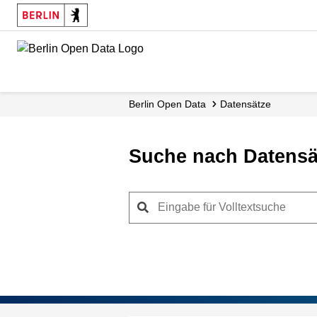
Skip
to
main
content
Berlin Open Data
Datensätze
Suche nach Datensä