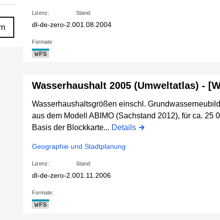
Lizenz:
Stand:
dl-de-zero-2.0
01.08.2004
rn
Formate:
WFS
Wasserhaushalt 2005 (Umweltatlas) - [
Wasserhaushaltsgrößen einschl. Grundwasserneubil
aus dem Modell ABIMO (Sachstand 2012), für ca. 25 00
Basis der Blockkarte...
Details
Geographie und Stadtplanung
Lizenz:
Stand:
dl-de-zero-2.0
01.11.2006
Formate:
WFS