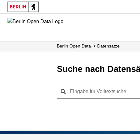
Skip
to
main
content
Berlin Open Data
Datensätze
Suche nach Datensä