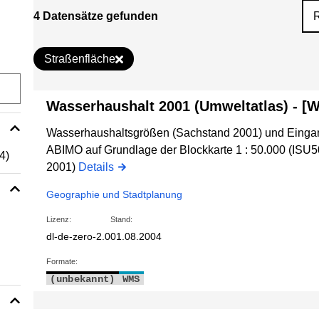
4 Datensätze gefunden
Straßenfläche
Wasserhaushalt 2001 (Umweltatlas) - [
Wasserhaushaltsgrößen (Sachstand 2001) und Einga
ABIMO auf Grundlage der Blockkarte 1 : 50.000 (IS
(4)
2001)
Details
Geographie und Stadtplanung
Lizenz:
Stand:
dl-de-zero-2.0
01.08.2004
Formate:
(unbekannt)
WMS