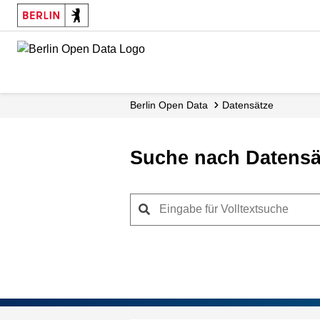
Skip
to
main
content
Berlin Open Data
Datensätze
Suche nach Datensä