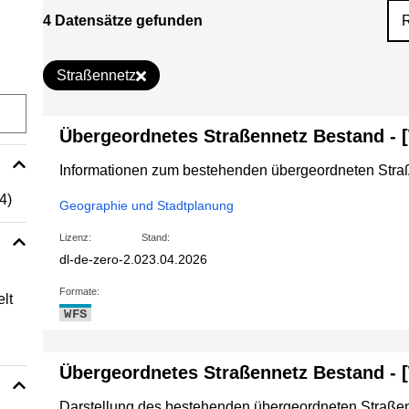
4 Datensätze gefunden
Straßennetz
Übergeordnetes Straßennetz Bestand - 
Informationen zum bestehenden übergeordneten Stra
(4)
Geographie und Stadtplanung
Lizenz:
Stand:
dl-de-zero-2.0
23.04.2026
Formate:
lt
WFS
Übergeordnetes Straßennetz Bestand -
Darstellung des bestehenden übergeordneten Straßen