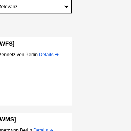
[WFS]
ßennetz von Berlin
Details
 [WMS]
netz von Berlin
Details