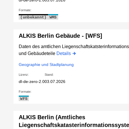
dl-de-zero-2.0
03.07.2026
Formate:
(unbekannt)
WMS
ALKIS Berlin Gebäude - [WFS]
Daten des amtlichen Liegenschaftskatsterinformatio
und Gebäudeteile
Details
Geographie und Stadtplanung
Lizenz:
Stand:
dl-de-zero-2.0
03.07.2026
Formate:
WFS
ALKIS Berlin (Amtliches
Liegenschaftskatasterinformationssyst