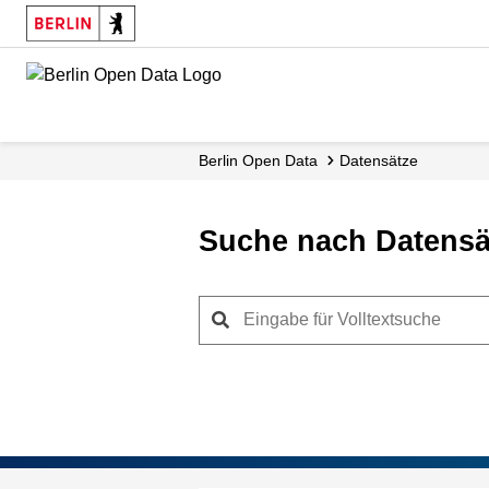
Skip
to
main
content
Berlin Open Data
Datensätze
Suche nach Datensä