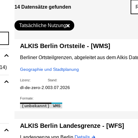
14 Datensätze gefunden
Tatsächliche Nutzung
ALKIS Berlin Ortsteile - [WMS]
Berliner Ortsteilgrenzen, abgeleitet aus dem Alkis D
(14)
Geographie und Stadtplanung
Lizenz:
Stand:
dl-de-zero-2.0
03.07.2026
Formate:
(unbekannt)
WMS
ALKIS Berlin Landesgrenze - [WFS]
Landesgenze von Berlin
Details