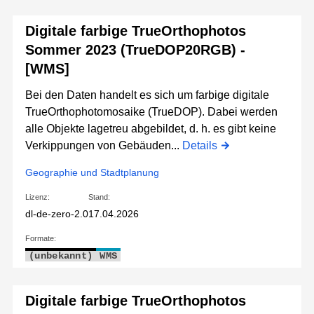
Digitale farbige TrueOrthophotos
Sommer 2023 (TrueDOP20RGB) -
[WMS]
Bei den Daten handelt es sich um farbige digitale
TrueOrthophotomosaike (TrueDOP). Dabei werden
alle Objekte lagetreu abgebildet, d. h. es gibt keine
Verkippungen von Gebäuden...
Details
Geographie und Stadtplanung
Lizenz:
Stand:
dl-de-zero-2.0
17.04.2026
Formate:
(unbekannt)
WMS
Digitale farbige TrueOrthophotos