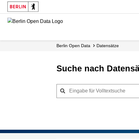
Skip
to
main
content
Berlin Open Data
Datensätze
Suche nach Datensä