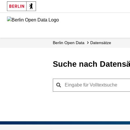
Skip
to
main
content
Berlin Open Data
Datensätze
Suche nach Datensä