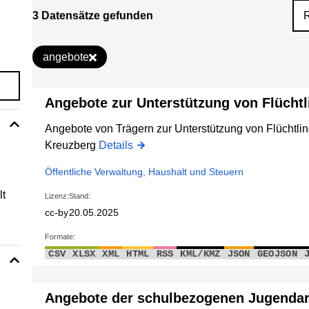
3 Datensätze gefunden
angebote
Angebote zur Unterstützung von Flücht
Angebote von Trägern zur Unterstützung von Flüchtlin
Kreuzberg
Details
Öffentliche Verwaltung, Haushalt und Steuern
lt
Lizenz:
Stand:
cc-by
20.05.2025
Formate:
CSV
XLSX
XML
HTML
RSS
KML/KMZ
JSON
GEOJSON
Angebote der schulbezogenen Jugendar