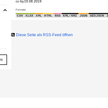
cc-by
19.08.2019
Formate:
CSV
XLSX
XML
HTML
RSS
KML/KMZ
JSON
GEOJSON
Diese Seite als RSS-Feed öffnen
rn