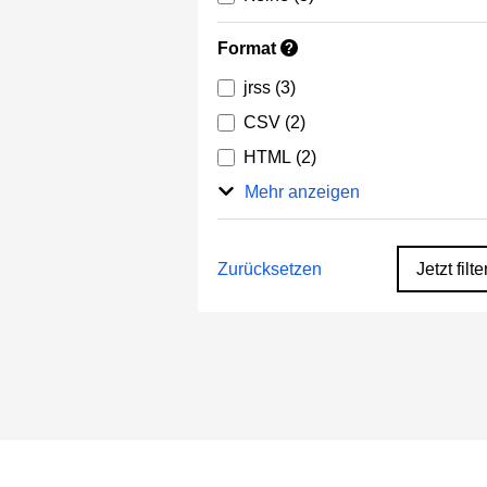
Format
?
jrss
(3)
CSV
(2)
HTML
(2)
Mehr anzeigen
Zurücksetzen
Jetzt filte