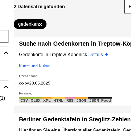
2 Datensätze gefunden
gedenken
Suche nach Gedenkorten in Treptow-Kö
Gedenkorte in Treptow-Köpenick
Details
Kunst und Kultur
Lizenz:
Stand:
cc-by
20.05.2025
Formate:
(1)
CSV
XLSX
XML
HTML
RSS
JSON
JSON Feed
Berliner Gedenktafeln in Steglitz-Zehle
Hier finden Sie eine Übersicht aller Gedenktafeln, Ge