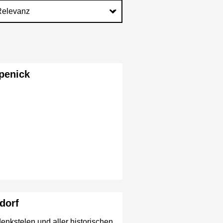
penick
ndorf
denkstelen und aller historischen