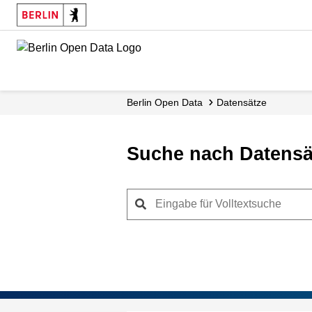
Skip
to
main
content
Berlin Open Data
Datensätze
Suche nach Datensä