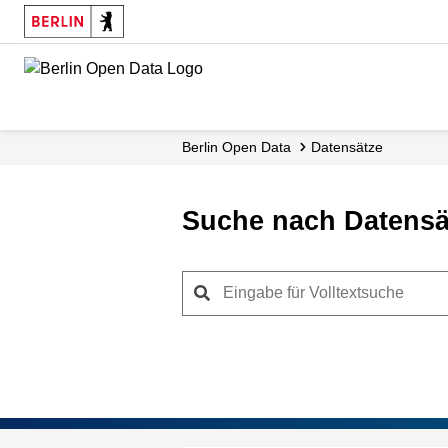
Skip
to
main
content
Berlin Open Data
Datensätze
Suche nach Datensä