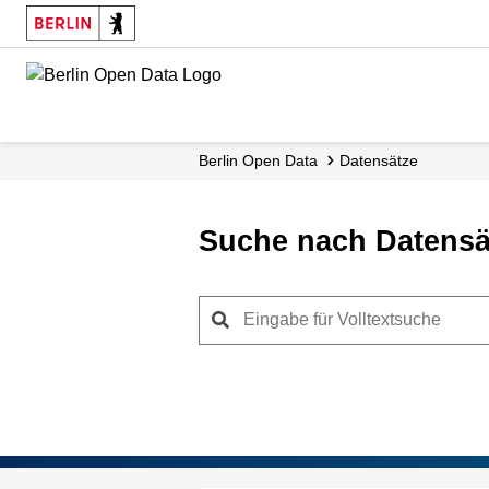
Skip
to
main
content
Berlin Open Data
Datensätze
Suche nach Datensä