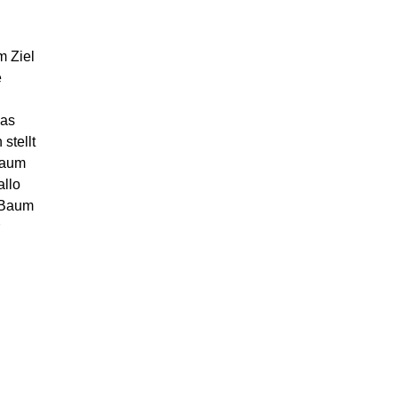
m Ziel
e
das
stellt
baum
allo
r Baum