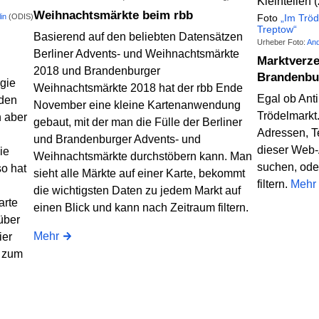
Weihnachtsmärkte beim rbb
Foto
„Im Tröd
in
(ODIS)
Treptow“
Basierend auf den beliebten Datensätzen
Urheber Foto:
And
Berliner Advents- und Weihnachtsmärkte
Marktverze
2018 und Brandenburger
Brandenbu
rgie
Weihnachtsmärkte 2018 hat der rbb Ende
Egal ob Anti
 den
November eine kleine Kartenanwendung
Trödelmarkt.
 aber
gebaut, mit der man die Fülle der Berliner
Adressen, T
und Brandenburger Advents- und
dieser Web
ie
Weihnachtsmärkte durchstöbern kann. Man
suchen, ode
so hat
sieht alle Märkte auf einer Karte, bekommt
filtern.
Mehr
die wichtigsten Daten zu jedem Markt auf
arte
einen Blick und kann nach Zeitraum filtern.
über
Mehr
ier
e zum