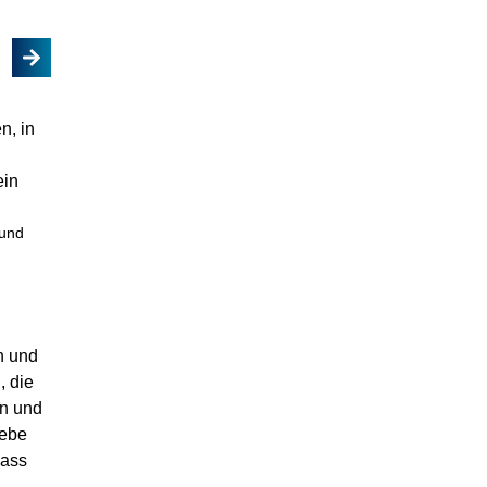
 und
n und
, die
en und
lebe
lass