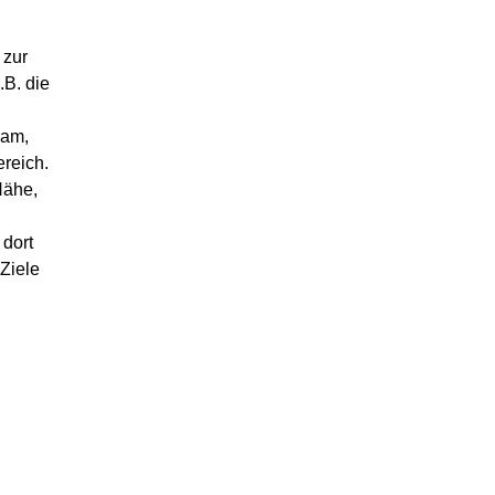
 zur
.B. die
ram,
reich.
Nähe,
 dort
Ziele