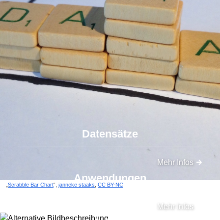
Datensätze
Mehr Infos
Anwendungen
„
Scrabble Bar Chart
“,
janneke staaks
,
CC BY-NC
Mehr Infos