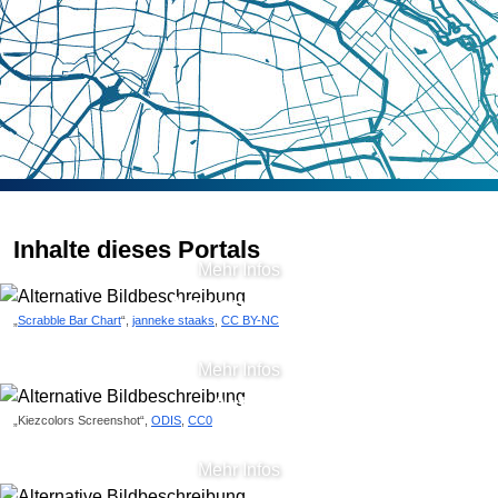
Datensätze
Inhalte dieses Portals
Mehr Infos
Anwendungen
„
Scrabble Bar Chart
“,
janneke staaks
,
CC BY-NC
Mehr Infos
Artikel
„Kiezcolors Screenshot“,
ODIS
,
CC0
Mehr Infos