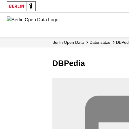
Skip
to
main
content
Berlin Open Data
Datensätze
DBPed
DBPedia