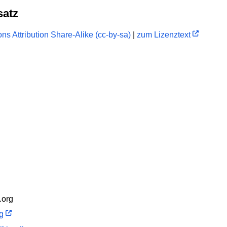
satz
s Attribution Share-Alike (cc-by-sa)
|
zum Lizenztext
.org
rg