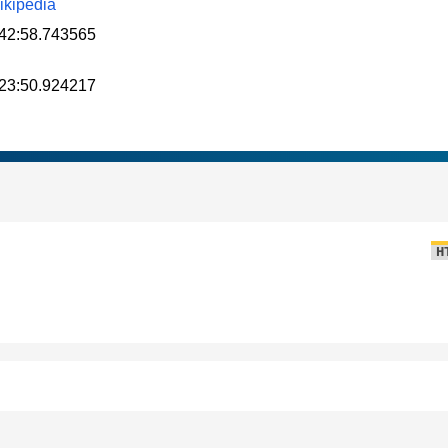
ikipedia
42:58.743565
23:50.924217
H