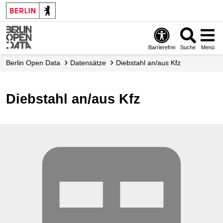
Skip
to
main
content
Barrierefrei
Suche
Menü
Berlin Open Data
Datensätze
Diebstahl an/aus Kfz
Diebstahl an/aus Kfz