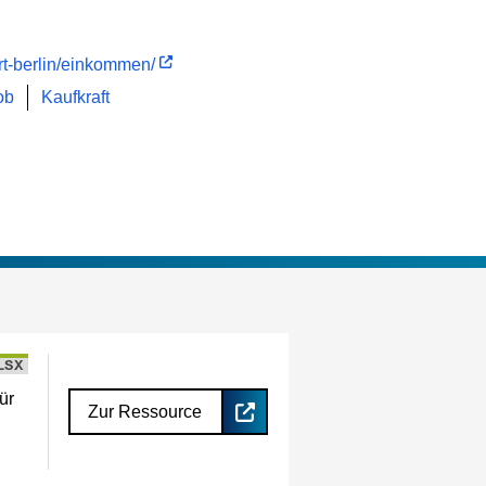
rt-berlin/einkommen/
ob
Kaufkraft
LSX
ür
Zur Ressource