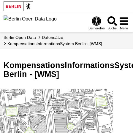
Skip
to
main
content
Barrierefrei
Suche
Menü
Berlin Open Data
Datensätze
KompensationsInformationsSystem Berlin - [WMS]
KompensationsInformationsSys
Berlin - [WMS]