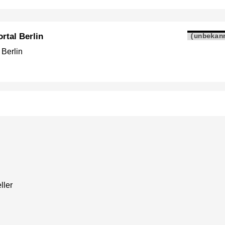
rtal Berlin
(unbekan
 Berlin
ller