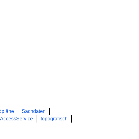
ldpläne
Sachdaten
pAccessService
topografisch