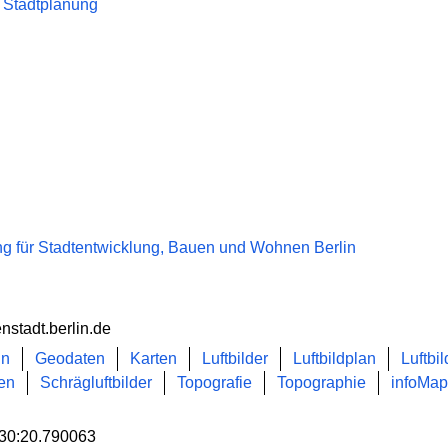
 Stadtplanung
g für Stadtentwicklung, Bauen und Wohnen Berlin
enstadt.berlin.de
in
Geodaten
Karten
Luftbilder
Luftbildplan
Luftbi
en
Schrägluftbilder
Topografie
Topographie
infoMa
30:20.790063