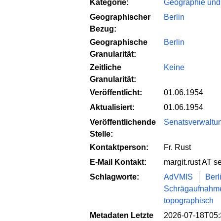
Kategorie:
Geographie und
Geographischer
Berlin
Bezug:
Geographische
Berlin
Granularität:
Zeitliche
Keine
Granularität:
Veröffentlicht:
01.06.1954
Aktualisiert:
01.06.1954
Veröffentlichende
Senatsverwaltun
Stelle:
Kontaktperson:
Fr. Rust
E-Mail Kontakt:
margit.rust AT s
Schlagworte:
AdVMIS
Berl
Schrägaufnahm
topographisch
Metadaten Letzte
2026-07-18T05: