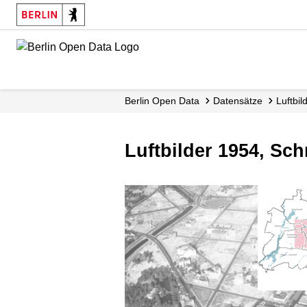
Skip
to
main
content
Berlin Open Data
Datensätze
Luftbi
Luftbilder 1954, Sc