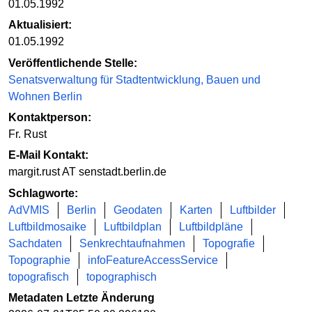
01.05.1992
Aktualisiert:
01.05.1992
Veröffentlichende Stelle:
Senatsverwaltung für Stadtentwicklung, Bauen und
Wohnen Berlin
Kontaktperson:
Fr. Rust
E-Mail Kontakt:
margit.rust AT senstadt.berlin.de
Schlagworte:
AdVMIS
Berlin
Geodaten
Karten
Luftbilder
Luftbildmosaike
Luftbildplan
Luftbildpläne
Sachdaten
Senkrechtaufnahmen
Topografie
Topographie
infoFeatureAccessService
topografisch
topographisch
Metadaten Letzte Änderung