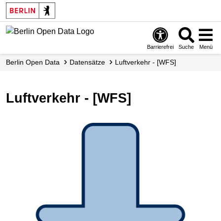
Skip
to
main
content
Barrierefrei
Suche
Menü
Berlin Open Data
Datensätze
Luftverkehr - [WFS]
Luftverkehr - [WFS]