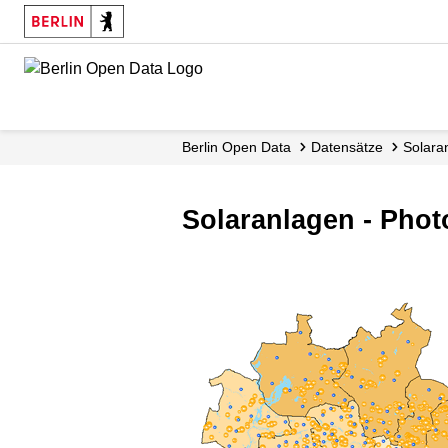
Skip
to
main
content
Berlin Open Data
Datensätze
Solara
Solaranlagen - Phot