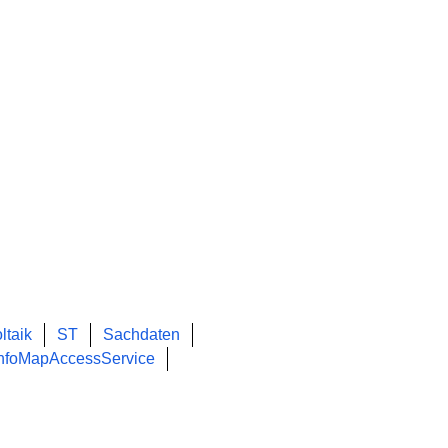
ltaik
ST
Sachdaten
infoMapAccessService