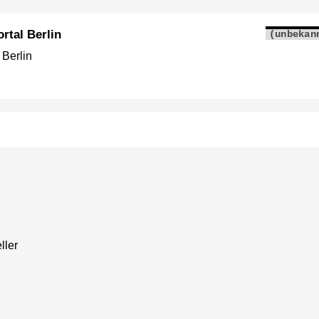
rtal Berlin
(unbekan
 Berlin
ller