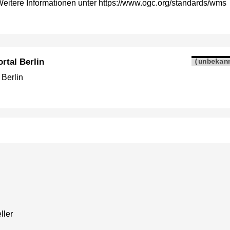
itere Informationen unter https://www.ogc.org/standards/wms
rtal Berlin
(unbekan
 Berlin
ller