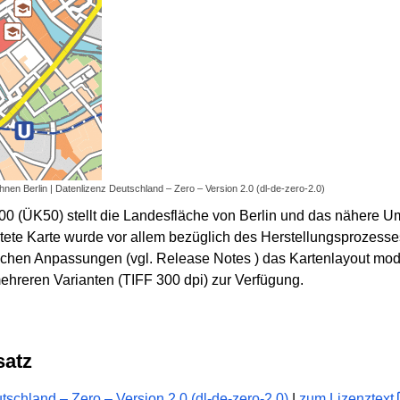
en Berlin | Datenlizenz Deutschland – Zero – Version 2.0 (dl-de-zero-2.0)
000 (ÜK50) stellt die Landesfläche von Berlin und das nähere U
 Karte wurde vor allem bezüglich des Herstellungsprozesses 
ichen Anpassungen (vgl. Release Notes ) das Kartenlayout mode
mehreren Varianten (TIFF 300 dpi) zur Verfügung.
satz
schland – Zero – Version 2.0 (dl-de-zero-2.0)
|
zum Lizenztext