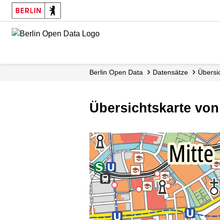
Skip
to
main
content
Berlin Open Data
Datensätze
Übersi
Übersichtskarte von 