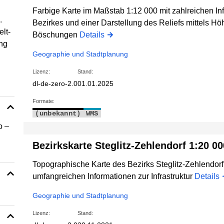
Farbige Karte im Maßstab 1:12 000 mit zahlreichen Inf
.
Bezirkes und einer Darstellung des Reliefs mittels H
lt-
Böschungen
Details
ng
Geographie und Stadtplanung
Lizenz:
Stand:
dl-de-zero-2.0
01.01.2025
Formate:
(unbekannt)
WMS
o –
Bezirkskarte Steglitz-Zehlendorf 1:20 00
Topographische Karte des Bezirks Steglitz-Zehlendor
umfangreichen Informationen zur Infrastruktur
Details
Geographie und Stadtplanung
Lizenz:
Stand: