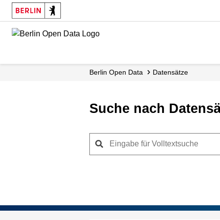
Skip
to
main
content
Berlin Open Data
Datensätze
Suche nach Datensä