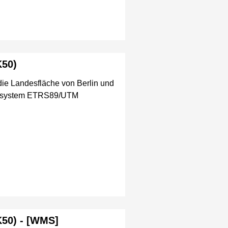
K50)
 die Landesfläche von Berlin und
ugssystem ETRS89/UTM
K50) - [WMS]