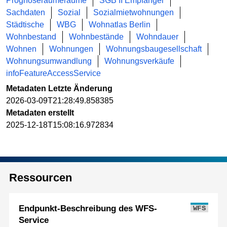
Prognoseräumeräume
SGB II Empfänger
Sachdaten
Sozial
Sozialmietwohnungen
Städtische
WBG
Wohnatlas Berlin
Wohnbestand
Wohnbestände
Wohndauer
Wohnen
Wohnungen
Wohnungsbaugesellschaft
Wohnungsumwandlung
Wohnungsverkäufe
infoFeatureAccessService
Metadaten Letzte Änderung
2026-03-09T21:28:49.858385
Metadaten erstellt
2025-12-18T15:08:16.972834
Ressourcen
Endpunkt-Beschreibung des WFS-
WFS
Service