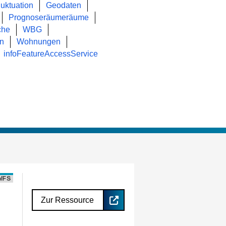
luktuation
Geodaten
Prognoseräumeräume
che
WBG
n
Wohnungen
infoFeatureAccessService
WFS
Zur Ressource