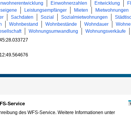
inwohnerentwicklung
Einwohnerzahlen
Entwicklung
F
seigene
Leistungsempfänger
Mieten
Mietwohnungen
er
Sachdaten
Sozial
Sozialmietwohnungen
Städtis
n
Wohnbestand
Wohnbestände
Wohndauer
Wohne
ellschaft
Wohnungsumwandlung
Wohnungsverkäufe
45:28.033727
12:49.564676
FS-Service
eibung des WFS-Service. Weitere Informationen unter