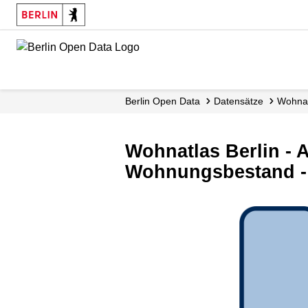
Skip
to
main
content
Berlin Open Data
Datensätze
Wohnat
Wohnatlas Berlin - 
Wohnungsbestand -