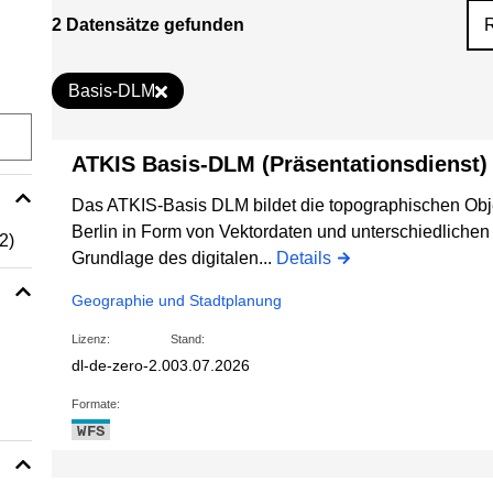
2 Datensätze gefunden
Basis-DLM
ATKIS Basis-DLM (Präsentationsdienst)
Das ATKIS-Basis DLM bildet die topographischen Obj
Berlin in Form von Vektordaten und unterschiedlichen A
(2)
Grundlage des digitalen...
Details
Geographie und Stadtplanung
Lizenz:
Stand:
dl-de-zero-2.0
03.07.2026
Formate:
WFS