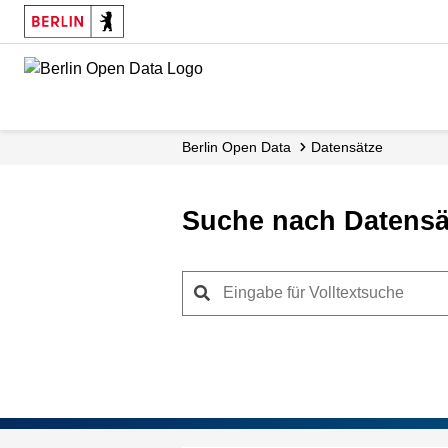
Skip
to
main
content
Berlin Open Data
Datensätze
Suche nach Datensä