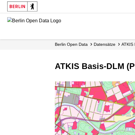
Skip
to
main
content
Berlin Open Data
Datensätze
ATKIS 
ATKIS Basis-DLM (Pr