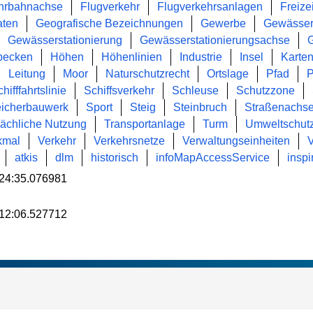
hrbahnachse
Flugverkehr
Flugverkehrsanlagen
Freizei
ten
Geografische Bezeichnungen
Gewerbe
Gewässe
Gewässerstationierung
Gewässerstationierungsachse
becken
Höhen
Höhenlinien
Industrie
Insel
Karte
Leitung
Moor
Naturschutzrecht
Ortslage
Pfad
P
hifffahrtslinie
Schiffsverkehr
Schleuse
Schutzzone
icherbauwerk
Sport
Steig
Steinbruch
Straßenachs
sächliche Nutzung
Transportanlage
Turm
Umweltschutz
kmal
Verkehr
Verkehrsnetze
Verwaltungseinheiten
V
atkis
dlm
historisch
infoMapAccessService
inspi
24:35.076981
12:06.527712