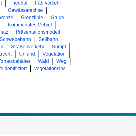
t
Friedhof
Fährverkehr
r
Gewässerachse
Grenze
Grenzlinie
Grube
n
Kommunales Gebiet
latz
Präsentationsmodell
Schwebebahn
Seilbahn
en
Straßenverkehr
Sumpf
recht
Unland
Vegetation
orratsbehälter
Wald
Weg
reidentifiziert
vegetationslos