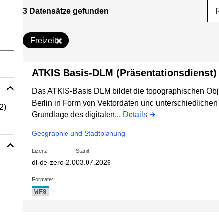
3 Datensätze gefunden
Freizeit
ATKIS Basis-DLM (Präsentationsdienst)
Das ATKIS-Basis DLM bildet die topographischen Obj
Berlin in Form von Vektordaten und unterschiedlichen A
(2)
Grundlage des digitalen...
Details
Geographie und Stadtplanung
Lizenz:
Stand:
dl-de-zero-2.0
03.07.2026
Formate:
WFS