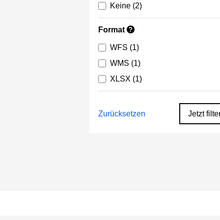
Keine
(2)
Format
?
WFS
(1)
WMS
(1)
XLSX
(1)
Zurücksetzen
Jetzt filte