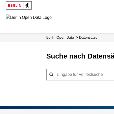
Skip
to
main
content
Berlin Open Data
Datensätze
Suche nach Datensä