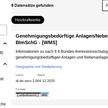
8 Datensätze gefunden
Heizkraftwerke
Genehmigungsbedürftige Anlagen/Nebe
BImSchG - [WMS]
Informationen zu nach § 4 Bundes-Immissionsschutz
(8)
genehmigungsbedürftigen Anlagen und Nebenanlage
Geographie und Stadtplanung
Lizenz:
Stand:
lt
dl-de-zero-2.0
04.12.2025
Formate:
(unbekannt)
WMS
sche