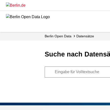
Skip
to
main
content
Berlin Open Data
Datensätze
Suche nach Datensä