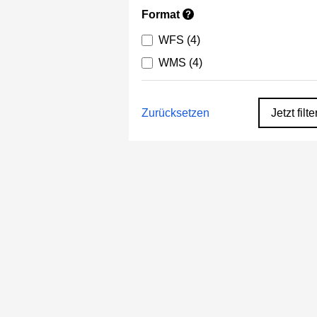
Format
?
WFS
(4)
WMS
(4)
Zurücksetzen
Jetzt filte