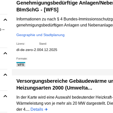
Genehmigungsbedürftige Anlagen/Nebe
BImSchG - [WFS]
Informationen zu nach § 4 Bundes-Immissionsschutz
genehmigungsbedürftigen Anlagen und Nebenanlage
o –
Geographie und Stadtplanung
Lizenz:
Stand:
dl-de-zero-2.0
04.12.2025
Formate:
WFS
Versorgungsbereiche Gebäudewärme u
Heizungsarten 2000 (Umwelta...
In der Karte wird eine Auswahl bedeutender Heizkraft
Wärmeleistung von je mehr als 20 MW dargestellt. D
der 4....
Details