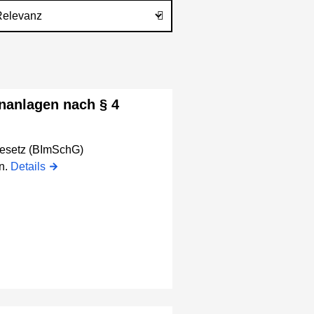
nanlagen nach § 4
gesetz (BImSchG)
n.
Details