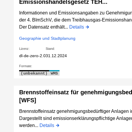
Emissionshandelsgesetz TEH...
Informationen und Emissionsangaben zu Genehmigun
der 4. BImSchV, die dem Treibhausgas-Emissionshan
Der Datensatz enthält...
Details
Geographie und Stadtplanung
Lizenz:
Stand:
dl-de-zero-2.0
31.12.2024
Formate:
(unbekannt)
WMS
Brennstoffeinsatz für genehmigungsbedü
[WFS]
Brennstoffeinsatz genehmigungsbedürftiger Anlagen 
Dargestellt sind emissionserklärungspflichtige Anlag
werden...
Details