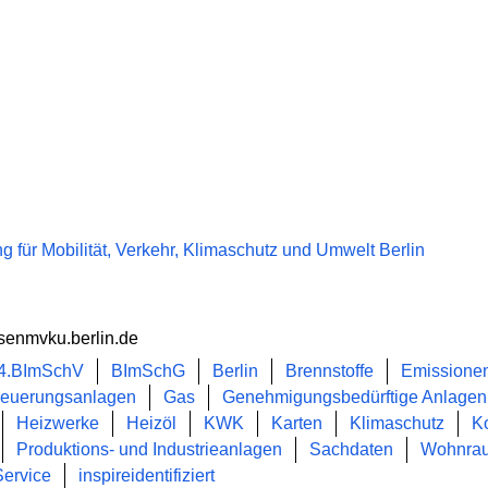
 für Mobilität, Verkehr, Klimaschutz und Umwelt Berlin
 senmvku.berlin.de
4.BImSchV
BImSchG
Berlin
Brennstoffe
Emissione
euerungsanlagen
Gas
Genehmigungsbedürftige Anlagen
Heizwerke
Heizöl
KWK
Karten
Klimaschutz
K
Produktions- und Industrieanlagen
Sachdaten
Wohnra
ervice
inspireidentifiziert