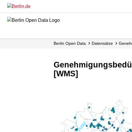
Skip
to
main
content
Berlin Open Data
Datensätze
Genehm
Genehmigungsbedürf
[WMS]