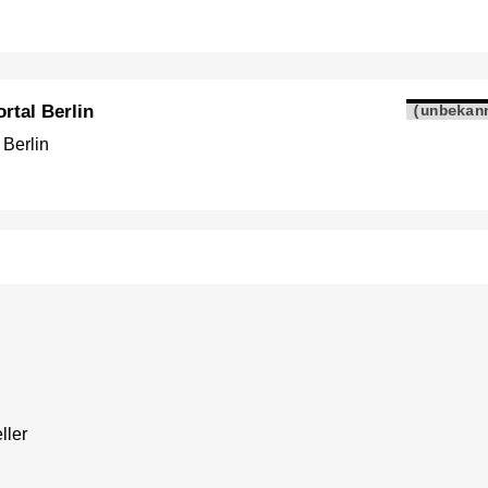
rtal Berlin
(unbekan
 Berlin
ller