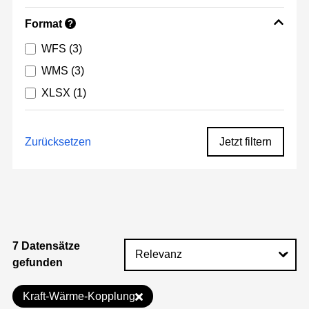
Format
?
WFS
(3)
WMS
(3)
XLSX
(1)
Zurücksetzen
Jetzt filtern
7 Datensätze
gefunden
Kraft-Wärme-Kopplung