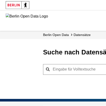
Skip
to
main
content
Berlin Open Data
Datensätze
Suche nach Datensä