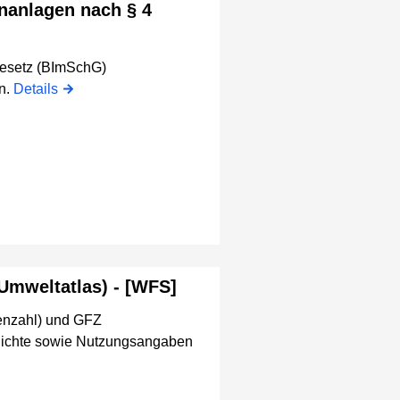
nanlagen nach § 4
gesetz (BImSchG)
n.
Details
Umweltatlas) - [WFS]
enzahl) und GFZ
 Dichte sowie Nutzungsangaben