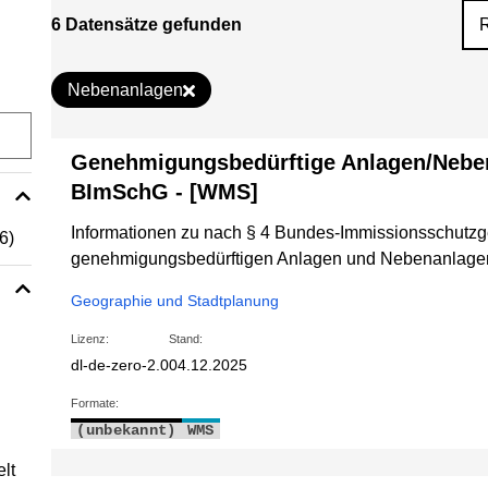
6 Datensätze gefunden
Nebenanlagen
Genehmigungsbedürftige Anlagen/Nebe
BImSchG - [WMS]
Informationen zu nach § 4 Bundes-Immissionsschutz
(6)
genehmigungsbedürftigen Anlagen und Nebenanlage
Geographie und Stadtplanung
Lizenz:
Stand:
dl-de-zero-2.0
04.12.2025
Formate:
(unbekannt)
WMS
lt