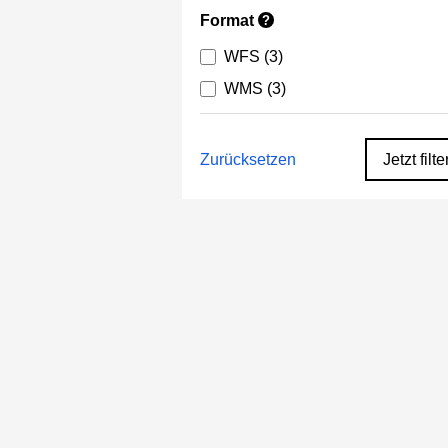
Format
?
WFS
(3)
WMS
(3)
Zurücksetzen
Jetzt filte