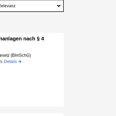
nanlagen nach § 4
gesetz (BImSchG)
n.
Details