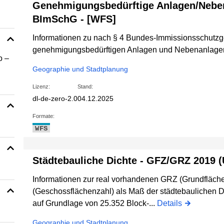
Genehmigungsbedürftige Anlagen/Nebe
BImSchG - [WFS]
Informationen zu nach § 4 Bundes-Immissionsschutz
genehmigungsbedürftigen Anlagen und Nebenanlage
o –
Geographie und Stadtplanung
Lizenz:
Stand:
dl-de-zero-2.0
04.12.2025
Formate:
WFS
Städtebauliche Dichte - GFZ/GRZ 2019 (
Informationen zur real vorhandenen GRZ (Grundfläch
(Geschossflächenzahl) als Maß der städtebaulichen
auf Grundlage von 25.352 Block-...
Details
Geographie und Stadtplanung