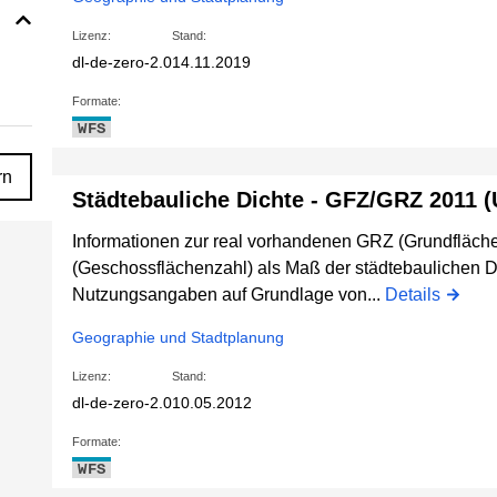
Lizenz:
Stand:
dl-de-zero-2.0
14.11.2019
Formate:
WFS
rn
Städtebauliche Dichte - GFZ/GRZ 2011 (
Informationen zur real vorhandenen GRZ (Grundfläch
(Geschossflächenzahl) als Maß der städtebaulichen 
Nutzungsangaben auf Grundlage von...
Details
Geographie und Stadtplanung
Lizenz:
Stand:
dl-de-zero-2.0
10.05.2012
Formate:
WFS