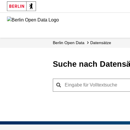
Skip
to
main
content
Berlin Open Data
Datensätze
Suche nach Datensä