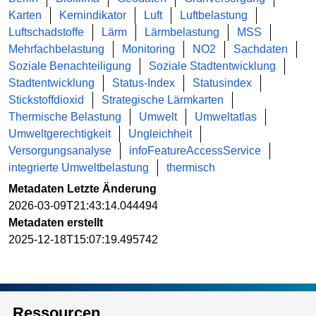
Karten
Kernindikator
Luft
Luftbelastung
Luftschadstoffe
Lärm
Lärmbelastung
MSS
Mehrfachbelastung
Monitoring
NO2
Sachdaten
Soziale Benachteiligung
Soziale Stadtentwicklung
Stadtentwicklung
Status-Index
Statusindex
Stickstoffdioxid
Strategische Lärmkarten
Thermische Belastung
Umwelt
Umweltatlas
Umweltgerechtigkeit
Ungleichheit
Versorgungsanalyse
infoFeatureAccessService
integrierte Umweltbelastung
thermisch
Metadaten Letzte Änderung
2026-03-09T21:43:14.044494
Metadaten erstellt
2025-12-18T15:07:19.495742
Ressourcen