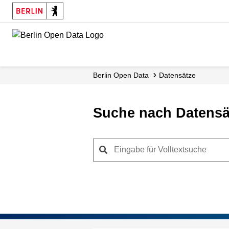
Skip
to
main
content
Berlin Open Data
Datensätze
Suche nach Datensä