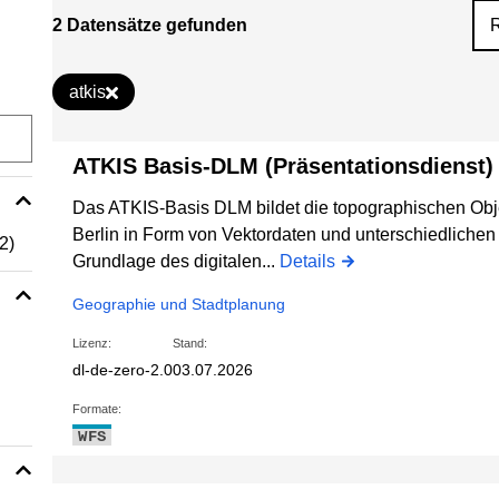
2 Datensätze gefunden
atkis
ATKIS Basis-DLM (Präsentationsdienst)
Das ATKIS-Basis DLM bildet die topographischen Obj
Berlin in Form von Vektordaten und unterschiedlichen A
(2)
Grundlage des digitalen...
Details
Geographie und Stadtplanung
Lizenz:
Stand:
dl-de-zero-2.0
03.07.2026
Formate:
WFS