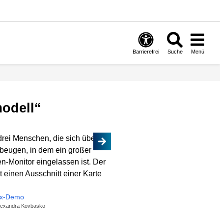
Barrierefrei
Suche
Menü
odell“
ox-Demo
Alexandra Kovbasko