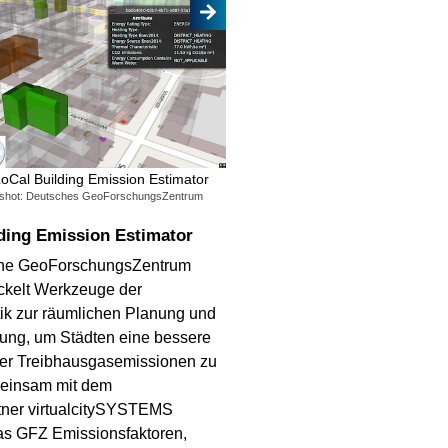
oCal Building Emission Estimator
nshot: Deutsches GeoForschungsZentrum
ding Emission Estimator
he GeoForschungsZentrum
ckelt Werkzeuge der
ik zur räumlichen Planung und
ung, um Städten eine bessere
ber Treibhausgasemissionen zu
einsam mit dem
rtner virtualcitySYSTEMS
das GFZ Emissionsfaktoren,