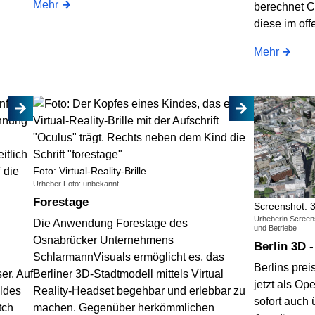
Mehr
berechnet C
diese im off
Mehr
Foto: Virtual-Reality-Brille
Urheber Foto: unbekannt
Forestage
Screenshot: 3
Urheberin Screens
Die Anwendung Forestage des
und Betriebe
Osnabrücker Unternehmens
Berlin 3D 
SchlarmannVisuals ermöglicht es, das
Berlins prei
r. Auf
Berliner 3D-Stadtmodell mittels Virtual
jetzt als Op
ildes
Reality-Headset begehbar und erlebbar zu
sofort auch 
tch
machen. Gegenüber herkömmlichen