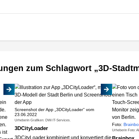
ungen zum Schlagwort „3D-Stadtm
Screenshot der App „3DCityLoader“ vom
23.06.2022
Urheberin Grafiken: DWi IT-Services.
Foto:
Brainb
3DCityLoader
Urheberin Foto: 
3DCityLoader kombiniert und konvertiert die
Brainbox