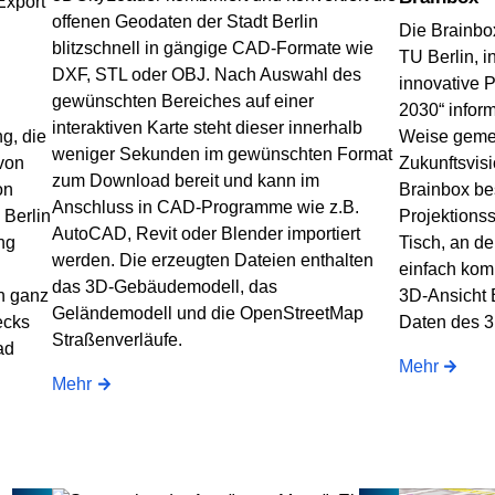
offenen Geodaten der Stadt Berlin
Die Brainbox
blitzschnell in gängige CAD-Formate wie
TU Berlin, i
DXF, STL oder OBJ. Nach Auswahl des
innovative P
gewünschten Bereiches auf einer
2030“ inform
interaktiven Karte steht dieser innerhalb
g, die
Weise geme
weniger Sekunden im gewünschten Format
 von
Zukunftsvis
zum Download bereit und kann im
on
Brainbox bes
Anschluss in CAD-Programme wie z.B.
 Berlin
Projektionss
AutoCAD, Revit oder Blender importiert
ng
Tisch, an d
werden. Die erzeugten Dateien enthalten
einfach kom
das 3D-Gebäudemodell, das
n ganz
3D-Ansicht B
Geländemodell und die OpenStreetMap
ecks
Daten des 3
Straßenverläufe.
ad
Mehr
Mehr