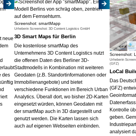
Screenshot: smartMapp
Urheberin Screenshot: 3D Content Logistics GmbH
3D Smart Maps für Berlin
t neue
ndem
Die kostenlose smartMap des
Unternehmens 3D Content Logistics nutzt
Screenshot: L
nd
die offenen Daten des Berliner 3D-
Urheberin Scree
(GFZ)
erlaubt
Stadtmodells in Kombination mit weiteren
LoCal Buil
e des
Geodaten (z.B. Standortinformationen oder
Das Deutsc
ünftig
Immobilienangebote) und bietet
(GFZ) entwi
nd
verschiedene Funktionen im Bereich Urban
Geoinformat
iert
Analytics. Überall dort, wo bisher 2D-Karten
Datenerfass
ns
eingesetzt würden, können Geodaten mit
Kontrolle ü
der smartMap auch in 3D dargestellt und
geben. Gem
genutzt werden. Die Karten lassen sich
Industriepa
auch auf eigenen Webseiten einbinden.
analysiert 