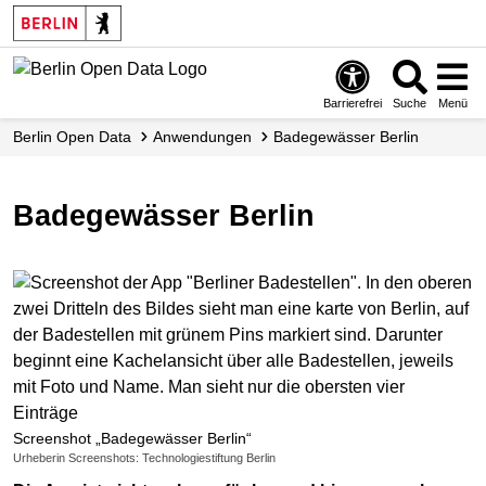
Skip
to
main
content
Barrierefrei
Suche
Menü
Berlin Open Data
Anwendungen
Badegewässer Berlin
Badegewässer Berlin
Screenshot „Badegewässer Berlin“
Urheberin Screenshots: Technologiestiftung Berlin