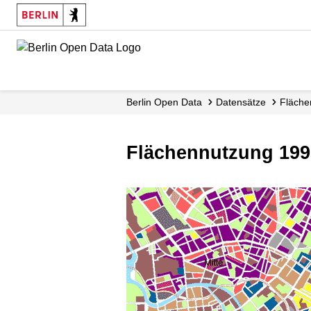
Skip
to
main
content
Berlin Open Data
Datensätze
Fläche
Flächennutzung 1990