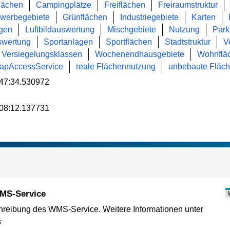
lächen
Campingplätze
Freiflächen
Freiraumstruktur
werbegebiete
Grünflächen
Industriegebiete
Karten
agen
Luftbildauswertung
Mischgebiete
Nutzung
Park
uswertung
Sportanlagen
Sportflächen
Stadtstruktur
V
Versiegelungsklassen
Wochenendhausgebiete
Wohnflä
MapAccessService
reale Flächennutzung
unbebaute Fläc
47:34.530972
08:12.137731
MS-Service
reibung des WMS-Service. Weitere Informationen unter
s