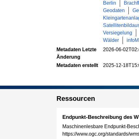
Berlin
Brachf
Geodaten
Ge
Kleingartenanl
Satellitenbilda
Versiegelung
Wälder
info
Metadaten Letzte
2026-06-02T02:
Änderung
Metadaten erstellt
2025-12-18T15:
Ressourcen
Endpunkt-Beschreibung des W
Maschinenlesbare Endpunkt-Besch
https://www.ogc.org/standards/wm