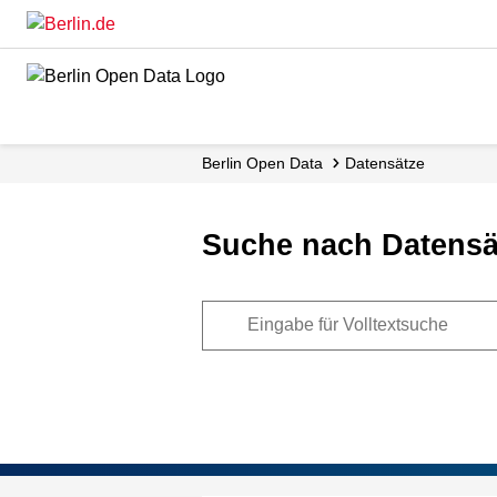
Skip
to
main
content
Berlin Open Data
Datensätze
Suche nach Datensä