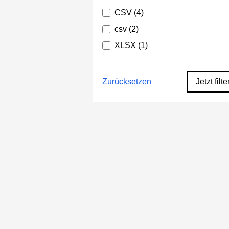
CSV
(4)
csv
(2)
XLSX
(1)
Zurücksetzen
Jetzt filte