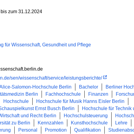
 bis zum 31.12.2024
g für Wissenschaft, Gesundheit und Pflege
ssenschaft.berlin.de
in.de/sen/wissenschaft/service/leistungsberichte/
Alice-Salomon-Hochschule Berlin
Bachelor
Berliner Hoch
tätsmedizin Berlin
Fachhochschule
Finanzen
Forschu
Hochschule
Hochschule für Musik Hanns Eisler Berlin
Schauspielkunst Ernst Busch Berlin
Hochschule für Technik u
irtschaft und Recht Berlin
Hochschulsteuerung
Hochsch
ität zu Berlin
Kennzahlen
Kunsthochschule
Lehre
erung
Personal
Promotion
Qualifikation
Studienabs