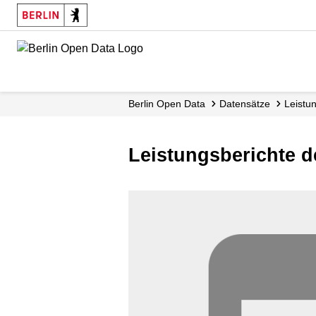
Skip
to
main
content
Berlin Open Data
Datensätze
Leistu
Leistungsberichte d